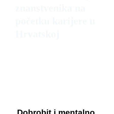
znanstvenika na 
početku karijere u 
Hrvatskoj
Dobrobit i mentalno 