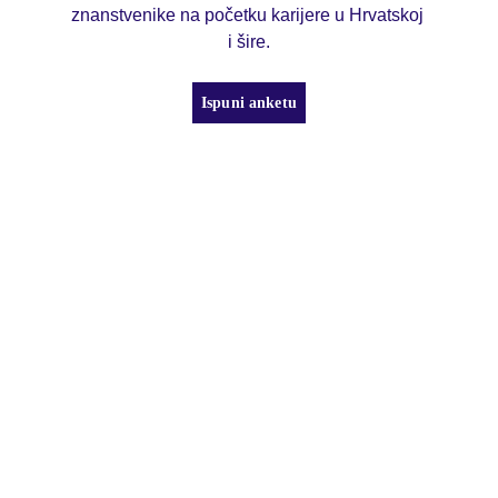
znanstvenike na početku karijere u Hrvatskoj 
i šire.
Ispuni anketu
Etički aspekti istraživanja 
i zaštita podataka i 
privatnosti 
Ovo istraživanje odobrilo je Etičko 
povjerenstvo Instituta društvenih znanosti Ivo 
Pilar u Zagrebu, koje osigurava najviše 