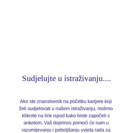
Treći cilj
Ispitati učinke intervencije samostalnog 
dorađivanja posla (eng. job crafting) s ciljem 
poboljšanja radnih uvjeta, dobrobiti i 
mentalnog zdravlja znanstvenika na početku 
karijere.
Sudjelujte u istraživanju....
Ako ste znanstvenik na početku karijere koji 
želi sudjelovati u našem istraživanju, molimo 
kliknite na link ispod kako biste započeli s 
anketom. Vaš doprinos pomoći će nam u 
razumijevanju i poboljšanju uvjeta rada za 