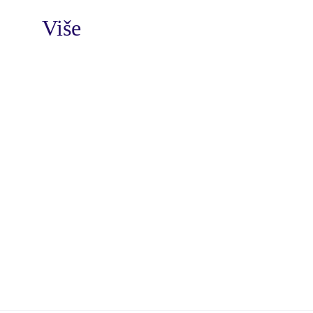
Više
Kontaktirajte nas!
Za sva pitanja ili dodatne informacije 
slobodno nam se obratite putem e-
maila 
info@ecrwell.com